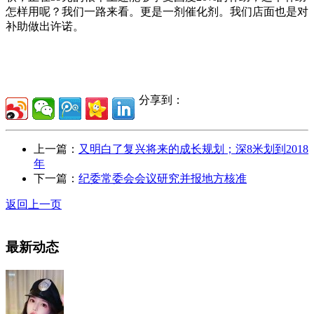
怎样用呢？我们一路来看。更是一剂催化剂。我们店面也是对
补助做出许诺。
分享到：
上一篇：
又明白了复兴将来的成长规划；深8米划到2018
年
下一篇：
纪委常委会会议研究并报地方核准
返回上一页
最新动态