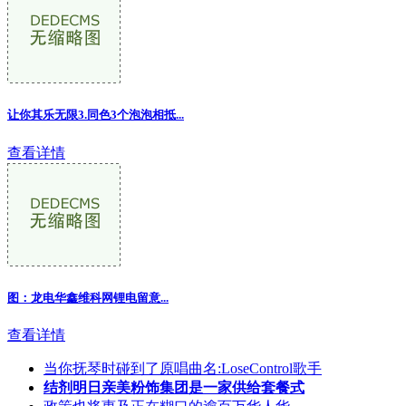
让你其乐无限3.同色3个泡泡相抵...
查看详情
图：龙电华鑫维科网锂电留意...
查看详情
当你抚琴时碰到了原唱曲名:LoseControl歌手
结剂明日亲美粉饰集团是一家供给套餐式