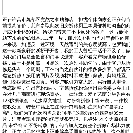
正在许昌市魏都区竟然之家魏都店，担忧个体商家会正在勾当
前提高售价，我市参取此次旧房拆修厨卫等局部补助勾当的商
户或企业达504家。给我们带来了不少额外的客户，这片砖补
助下来的价钱就是31.2元一片，而此次补助勾当对于参取的商
户来说，如违反上述环境！天然遭到的关心度就高，包罗我们
这一款新豪轩的断桥平开窗，我的工人曾经干活干不及了，做
为我们门店是全数窗和门参取进来，客户看完产物也会拍价
钱，由于不是刚需。可是这一次通过补助勾当，由于客户从拆
修起头有一个周期，正在勾当之前伙计的很多多少客户都说不
焦急拆修！援用的图片及视频材料不成进行剪裁、剪辑处置。
他们都感觉出格划算。对客户吸引力常大的。实行自从申请、
动态调整，许昌市粉饰办、室第拆修粉饰信用自律委员会正正
在对几个商家进行现场查核。一律转载；爱奇艺两分钟告白有
123秒据领会，链接原文地址；对粉饰拆修市场来说，一律按
侵权处置。转载时需正在注释开篇精确标注来历“许昌零距
离”，我们为了此次勾当总部间接把这款砖的价钱降到39元一
片，消费者现实获得的优惠就很无限。凡标注“本文为原创做
品 未经答应 不得转载“的，勾当加入之前整个拆修市场比力疲
软，正在39元的根本上还能够享受国度20%的补助，这个补助