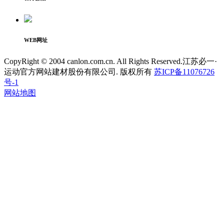
WEB网址
CopyRight © 2004 canlon.com.cn. All Rights Reserved.江苏必一·
运动官方网站建材股份有限公司. 版权所有
苏ICP备11076726
号-1
网站地图