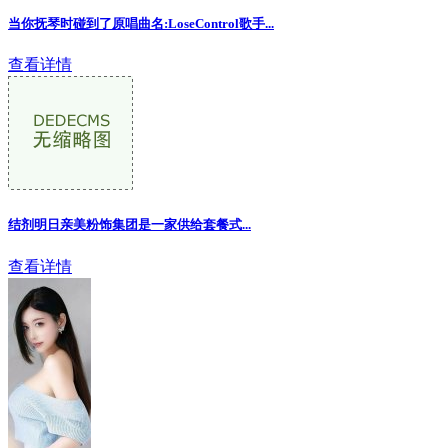
当你抚琴时碰到了原唱曲名:LoseControl歌手...
查看详情
结剂明日亲美粉饰集团是一家供给套餐式
...
查看详情