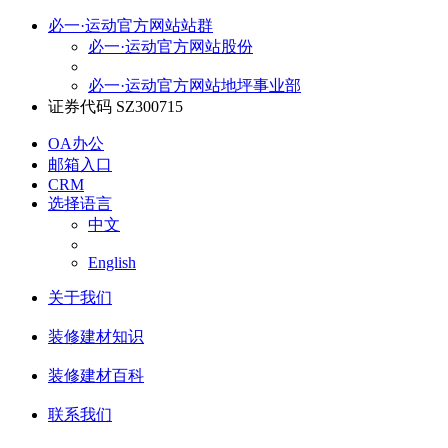
必一·运动官方网站站群
必一·运动官方网站股份
必一·运动官方网站地坪事业部
证券代码 SZ300715
OA办公
邮箱入口
CRM
选择语言
中文
English
关于我们
装修建材知识
装修建材百科
联系我们