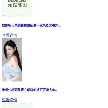
结剂明日亲美粉饰集团是一家供给套餐式
...
查看详情
政策也将惠及正在糊口的逾百万华人华...
查看详情