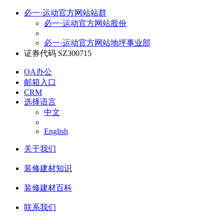
必一·运动官方网站站群
必一·运动官方网站股份
必一·运动官方网站地坪事业部
证券代码 SZ300715
OA办公
邮箱入口
CRM
选择语言
中文
English
关于我们
装修建材知识
装修建材百科
联系我们