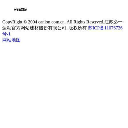
WEB网址
CopyRight © 2004 canlon.com.cn. All Rights Reserved.江苏必一·
运动官方网站建材股份有限公司. 版权所有
苏ICP备11076726
号-1
网站地图