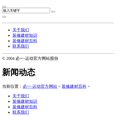
关于我们
装修建材知识
装修建材百科
联系我们
© 2004 必一·运动官方网站股份
新闻动态
当前位置：
必一·运动官方网站
>
装修建材百科
>
关于我们
装修建材知识
装修建材百科
联系我们