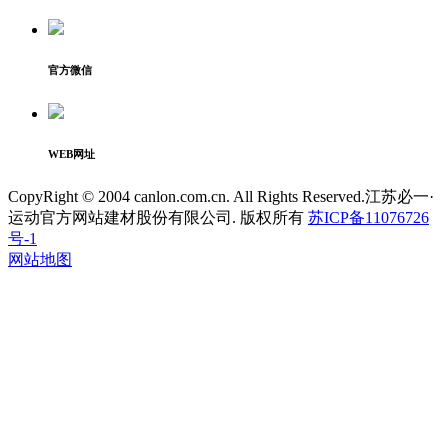
官方微信
WEB网址
CopyRight © 2004 canlon.com.cn. All Rights Reserved.江苏必一·
运动官方网站建材股份有限公司. 版权所有
苏ICP备11076726
号-1
网站地图