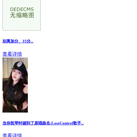
别离加分、35分...
查看详情
当你抚琴时碰到了原唱曲名:LoseControl歌手...
查看详情