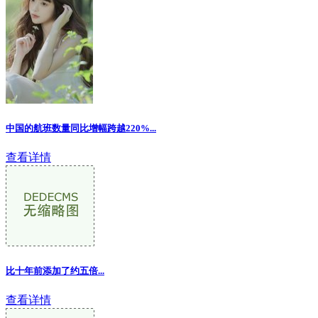
中国的航班数量同比增幅跨越220%...
查看详情
比十年前添加了约五倍
...
查看详情