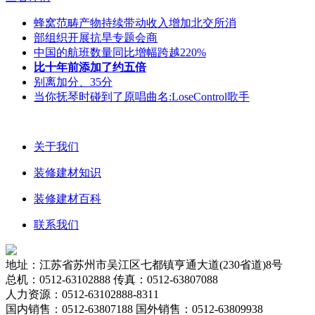
蜂窝范畴产物持续带动收入增加北交所消
部组织开展抗旱专题会商
中国的航班数量同比增幅跨越220%
比十年前添加了约五倍
别离加分、35分
当你抚琴时碰到了原唱曲名:LoseControl歌手
关于我们
装修建材知识
装修建材百科
联系我们
地址：江苏省苏州市吴江区七都镇亨通大道(230省道)8号
总机：0512-63102888 传真：0512-63807088
人力资源：0512-63102888-8311
国内销售：0512-63807188 国外销售：0512-63809938