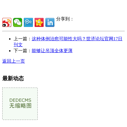
分享到：
上一篇：
这种体例治愈可能性大吗？世济论坛官网17日
刊文
下一篇：
能够让吊顶全体更薄
返回上一页
最新动态