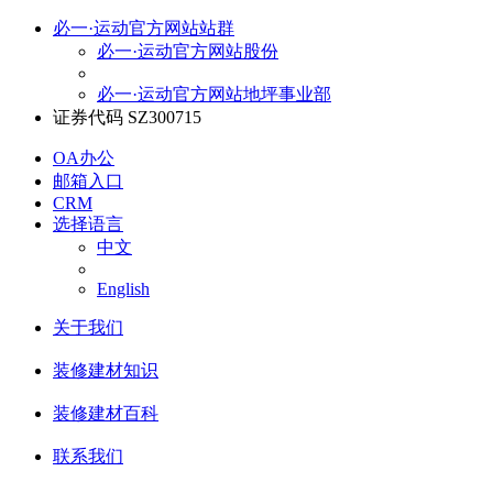
必一·运动官方网站站群
必一·运动官方网站股份
必一·运动官方网站地坪事业部
证券代码 SZ300715
OA办公
邮箱入口
CRM
选择语言
中文
English
关于我们
装修建材知识
装修建材百科
联系我们