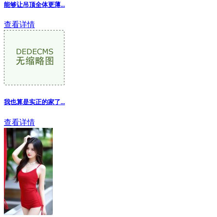
能够让吊顶全体更薄...
查看详情
我也算是实正的家了...
查看详情