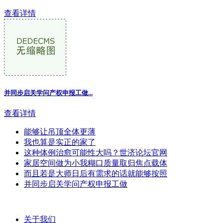
查看详情
并同步启关学问产权申报工做...
查看详情
能够让吊顶全体更薄
我也算是实正的家了
这种体例治愈可能性大吗？世济论坛官网
家居空间做为小我糊口质量取归焦点载体
而且若是大师日后有需求的话就能够按照
并同步启关学问产权申报工做
关于我们