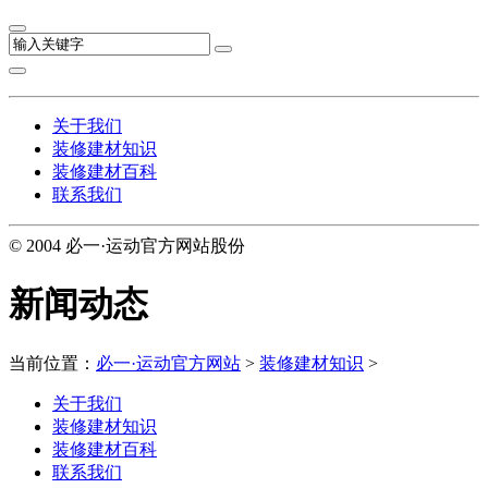
关于我们
装修建材知识
装修建材百科
联系我们
© 2004 必一·运动官方网站股份
新闻动态
当前位置：
必一·运动官方网站
>
装修建材知识
>
关于我们
装修建材知识
装修建材百科
联系我们