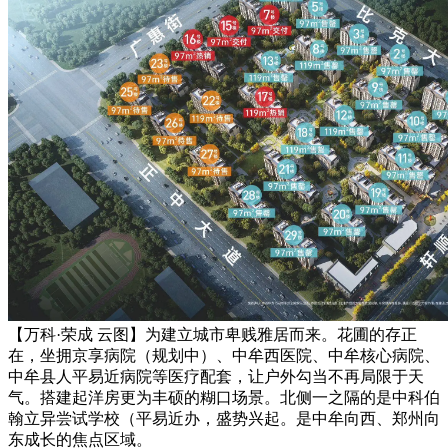
【万科·荣成 云图】为建立城市卑贱雅居而来。花圃的存正
在，坐拥京享病院（规划中）、中牟西医院、中牟核心病院、
中牟县人平易近病院等医疗配套，让户外勾当不再局限于天
气。搭建起洋房更为丰硕的糊口场景。北侧一之隔的是中科伯
翰立异尝试学校（平易近办，盛势兴起。是中牟向西、郑州向
东成长的焦点区域。