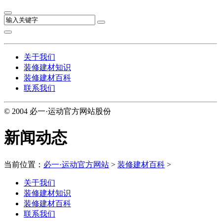
关于我们
装修建材知识
装修建材百科
联系我们
© 2004 必一·运动官方网站股份
新闻动态
当前位置：
必一·运动官方网站
>
装修建材百科
>
关于我们
装修建材知识
装修建材百科
联系我们