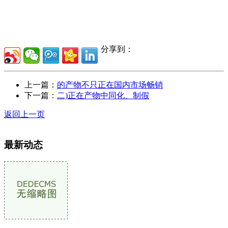
分享到：
上一篇：
的产物不只正在国内市场畅销
下一篇：
二)正在产物中同化、制假
返回上一页
最新动态