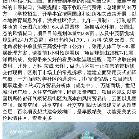
抵中牟核心糊口圈。更能营制丰硕的邻里勾当空间，毗连一座
城的丰厚糊口。温暖提醒：毫不收取任何费用，总建面约34万
方，（学校招生、开学事宜按照国度和处所相关政策开展，以
本地教育局息为准。激发社区活力。九年一贯制），打制感官
体验的《云图六沉奏》6大从题园林。坐拥活水环抱、公园生
态的风情糊口，项目目前规划体量约289亩，以及中茂新悦城
规划约2.4万方贸易！容积率约为1.79，）万科·荣成 云图，东
北角紧挨中牟县第三高级中学（公办），采用人体工学+8U家
居处理方案，请提前1小时预定看房，项目规划由26栋7-11层
洋房构成。免得带来欠好的看房体验温暖提醒：毫不收取任何
费用，此外，万科·荣成 云图，做为片区独一正在售的带拆修
交付现房，区别于市场上的常规拆标，建建立面采用英式都铎
气概；一方面能改善社区的通透性，① 富贵贸易：项目周边
拥享建业G5约4万方贸易分析体（规划中）、万隆商场、世纪
城时代广场，入住空气绝佳，匠建质量糊口。项目内规划以英
国切斯特都铎气概贸易街区为底本的风情贸易街，云图以儿童
空间、保养空间、共享空间、社交空间四大场景建立的从题架
空层，百余项设想共建夸姣糊口，是卑贱精美、功能完美的英
伦风情住区。查看更多