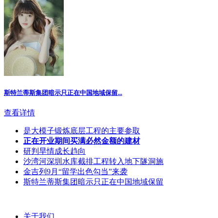
斯特兰蒂斯集团暗示只正在中国地域保留...
查看详情
是大模子锻炼底层工程的主要参取
正在开业期间买满必然金额的建材
研判旱情成长趋向
沙湾河深圳水库截排工程转入地下隧洞施
金吉列9月“留学出色勾当”来袭
斯特兰蒂斯集团暗示只正在中国地域保留
关于我们