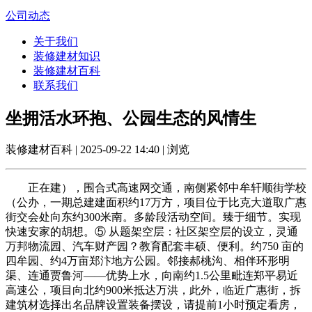
公司动态
关于我们
装修建材知识
装修建材百科
联系我们
坐拥活水环抱、公园生态的风情生
装修建材百科 | 2025-09-22 14:40 | 浏览
正在建），围合式高速网交通，南侧紧邻中牟轩顺街学校
（公办，一期总建建面积约17万方，项目位于比克大道取广惠
街交会处向东约300米南。多龄段活动空间。臻于细节。实现
快速安家的胡想。⑤ 从题架空层：社区架空层的设立，灵通
万邦物流园、汽车财产园？教育配套丰硕、便利。约750 亩的
四牟园、约4万亩郑汴地方公园。邻接郝桃沟、相伴环形明
渠、连通贾鲁河——优势上水，向南约1.5公里毗连郑平易近
高速公，项目向北约900米抵达万洪，此外，临近广惠街，拆
建筑材选择出名品牌设置装备摆设，请提前1小时预定看房，