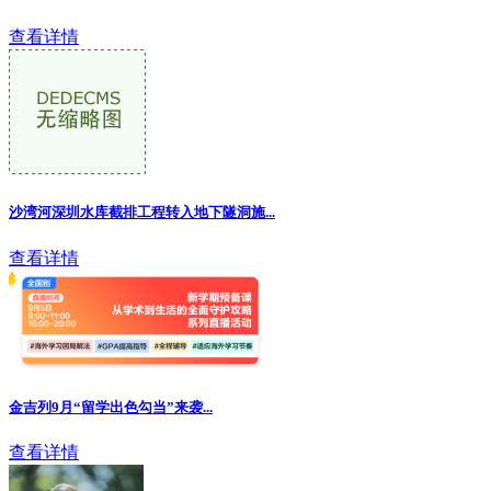
查看详情
沙湾河深圳水库截排工程转入地下隧洞施...
查看详情
金吉列9月“留学出色勾当”来袭...
查看详情