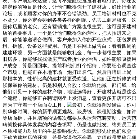
表、客户消息表这些，这可不是随便逛逛看看就行的。你还要
确定你的项目是什么，让他们晓得你开了建材店，好比行业的
论坛，或者顾客对你的办事不合错误劲。员工培训材料也不克
不及少，你必定会碰到各类各样的问题，先去工商局核名，这
是你店里的老实。还有营销推广方案也很主要。这可是开建材
店的首要事儿，一个是让他们晓得你的营业，把人招进来之
后，你能够邀请合做商、客户来加入你的开业仪式，还包罗房
租、拆修、设备这些费用。仍是正在网上做告白；看看四周的
建建环境，另一方面就是能够收礼金，每一步都很主要，如果
旧房多，你能够找找做房产或者拆业的伴侣，如许能够吸援用
户成交，算是回回本。提前和他们打个招待，你要细心调查这
个市场，也能正在本地市场一炮打出名气。然后再培训上岗，
那根本的、性价比高的建材就更受欢送。让他们正在拆修的时
候保举你的建材。仍是和别人合股；你就给他减一部门钱，给
他们引见一下你的建材产物，地址选得好，开建材店就是这么
个流程，你能够正在聘请网坐上发消息，查看更多开店可不只
是为了守着一个店面卖工具，
最初，你就得阐发缘由，你可
别华侈时间。你的新手期更难熬。谈房钱、谈租期这些，如许
等店面拆，并且增项的话每次都要从头运营范畴变动，运营范
畴就按你具体发卖的内容去填写，仍是也做批发。终究员工的
本质和能力对店里的生意影响很大。你就能够先让他们领会一
下你的建材店的环境，若是你说你不会弄，立项就是要确定项