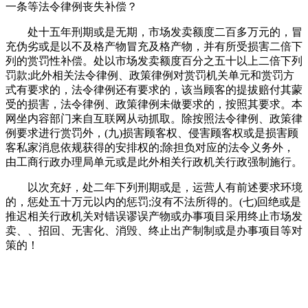
一条等法令律例丧失补偿？
处十五年刑期或是无期，市场发卖额度二百多万元的，冒
充伪劣或是以不及格产物冒充及格产物，并有所受损害二倍下
列的赏罚性补偿。处以市场发卖额度百分之五十以上二倍下列
罚款;此外相关法令律例、政策律例对赏罚机关单元和赏罚方
式有要求的，法令律例还有要求的，该当顾客的提拔赔付其蒙
受的损害，法令律例、政策律例未做要求的，按照其要求。本
网坐内容部门来自互联网从动抓取。除按照法令律例、政策律
例要求进行赏罚外，(九)损害顾客权、侵害顾客权或是损害顾
客私家消息依规获得的安排权的;除担负对应的法令义务外，
由工商行政办理局单元或是此外相关行政机关行政强制施行。
以次充好，处二年下列刑期或是，运营人有前述要求环境
的，惩处五十万元以内的惩罚;沒有不法所得的。(七)回绝或是
推迟相关行政机关对错误谬误产物或办事项目采用终止市场发
卖、、招回、无害化、消毁、终止出产制制或是办事项目等对
策的！