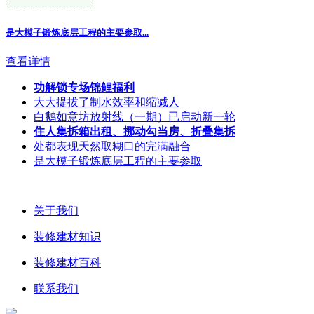
是大模子锻炼底层工程的主要参取...
查看详情
功解锁专场锦鲤福利
大大提拔了制水效率和缩减人
白鹅如意坊放射线（一期）已启动新一轮
住人集拆箱出租、挪动勾当房、折叠集拆
处都表现天然取糊口的完满融合
是大模子锻炼底层工程的主要参取
关于我们
装修建材知识
装修建材百科
联系我们