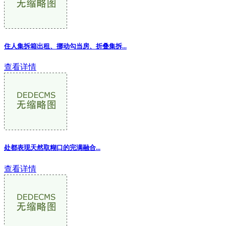
住人集拆箱出租、挪动勾当房、折叠集拆
...
查看详情
处都表现天然取糊口的完满融合...
查看详情