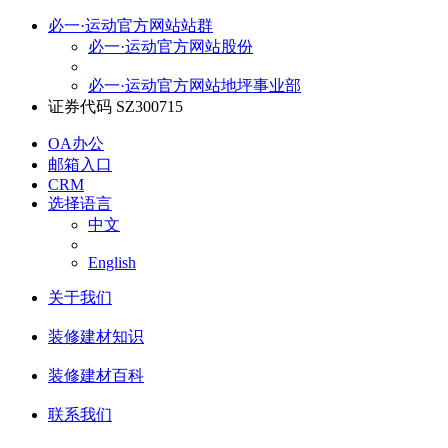
必一·运动官方网站站群
必一·运动官方网站股份
必一·运动官方网站地坪事业部
证券代码 SZ300715
OA办公
邮箱入口
CRM
选择语言
中文
English
关于我们
装修建材知识
装修建材百科
联系我们