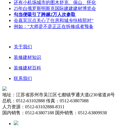
还有小机场城市的图木舒克、保山、怀化
25年白俄罗斯明斯克国际建建建材博览会
勾当便吸引了跨越2万人次参取
会嘉宾沉点关心了住房和城乡扶植部对“
例如：“大师是不是正正在拆修或者预备
关于我们
装修建材知识
装修建材百科
联系我们
地址：江苏省苏州市吴江区七都镇亨通大道(230省道)8号
总机：0512-63102888 传真：0512-63807088
人力资源：0512-63102888-8311
国内销售：0512-63807188 国外销售：0512-63809938