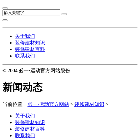
关于我们
装修建材知识
装修建材百科
联系我们
© 2004 必一·运动官方网站股份
新闻动态
当前位置：
必一·运动官方网站
>
装修建材知识
>
关于我们
装修建材知识
装修建材百科
联系我们