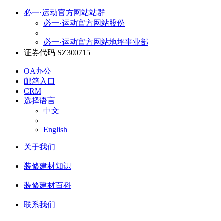
必一·运动官方网站站群
必一·运动官方网站股份
必一·运动官方网站地坪事业部
证券代码 SZ300715
OA办公
邮箱入口
CRM
选择语言
中文
English
关于我们
装修建材知识
装修建材百科
联系我们