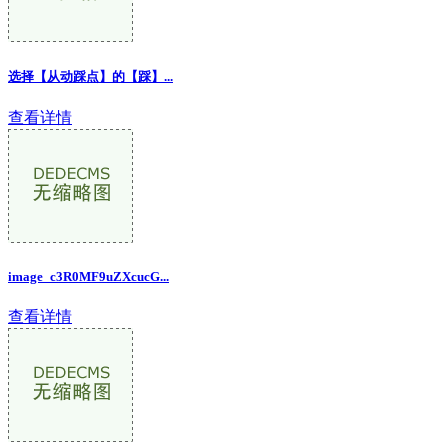
选择【从动踩点】的【踩】...
查看详情
image_c3R0MF9uZXcucG
...
查看详情