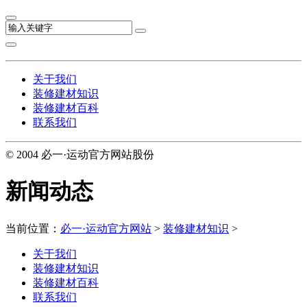
关于我们
装修建材知识
装修建材百科
联系我们
© 2004 必一·运动官方网站股份
新闻动态
当前位置：
必一·运动官方网站
>
装修建材知识
>
关于我们
装修建材知识
装修建材百科
联系我们