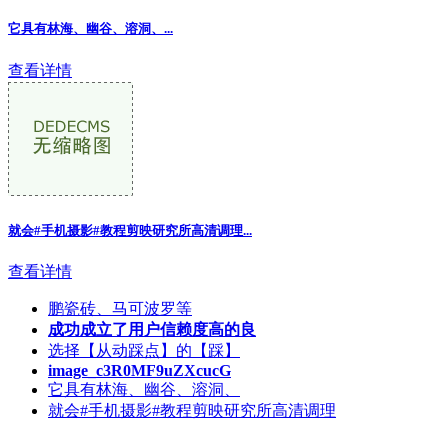
它具有林海、幽谷、溶洞、...
查看详情
就会#手机摄影#教程剪映研究所高清调理...
查看详情
鹏瓷砖、马可波罗等
成功成立了用户信赖度高的良
选择【从动踩点】的【踩】
image_c3R0MF9uZXcucG
它具有林海、幽谷、溶洞、
就会#手机摄影#教程剪映研究所高清调理