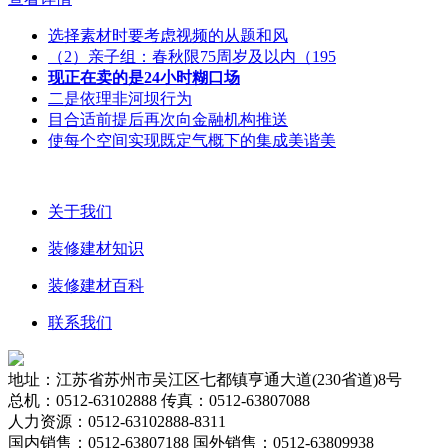
选择素材时要考虑视频的从题和风
（2）亲子组：春秋限75周岁及以内（195
现正在卖的是24小时糊口场
二是依理非河坝行为
目合适前提后再次向金融机构推送
使每个空间实现既定气概下的集成美谐美
关于我们
装修建材知识
装修建材百科
联系我们
地址：江苏省苏州市吴江区七都镇亨通大道(230省道)8号
总机：0512-63102888 传真：0512-63807088
人力资源：0512-63102888-8311
国内销售：0512-63807188 国外销售：0512-63809938