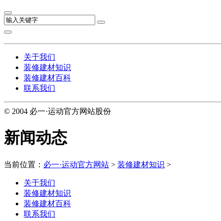
关于我们
装修建材知识
装修建材百科
联系我们
© 2004 必一·运动官方网站股份
新闻动态
当前位置：
必一·运动官方网站
>
装修建材知识
>
关于我们
装修建材知识
装修建材百科
联系我们