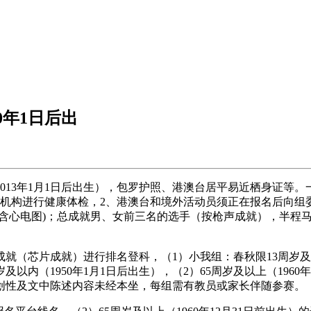
0年1日后出
13年1月1日后出生），包罗护照、港澳台居平易近栖身证等
机构进行健康体检，2、港澳台和境外活动员须正在报名后向组委
演讲(含心电图)；总成就男、女前三名的选手（按枪声成就），半
成就）进行排名登科，（1）小我组：春秋限13周岁及以上（20
及以内（1950年1月1日后出生），（2）65周岁及以上（196
创性及文中陈述内容未经本坐，每组需有教员或家长伴随参赛。