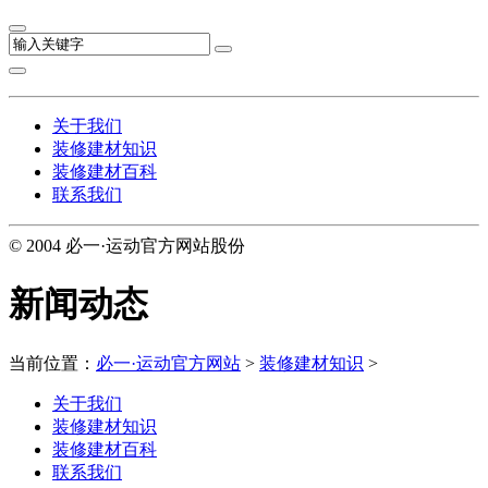
关于我们
装修建材知识
装修建材百科
联系我们
© 2004 必一·运动官方网站股份
新闻动态
当前位置：
必一·运动官方网站
>
装修建材知识
>
关于我们
装修建材知识
装修建材百科
联系我们