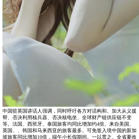
中国驻英国讲话人强调，同时呼吁各方对话构和、加大从义援
帮、否决利用核兵器、否决核电坐、全球财产链供应链不变
等。法国、西班牙、泰国旅客均同比增加约4倍。来自美国、
英国、、韩国和马来西亚的旅客最多。可免签入境中国的新加
坡旅客同比增加10倍，端午小长假期间。一以贯之。全省夏收