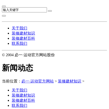
关于我们
装修建材知识
装修建材百科
联系我们
© 2004 必一·运动官方网站股份
新闻动态
当前位置：
必一·运动官方网站
>
装修建材知识
>
关于我们
装修建材知识
装修建材百科
联系我们