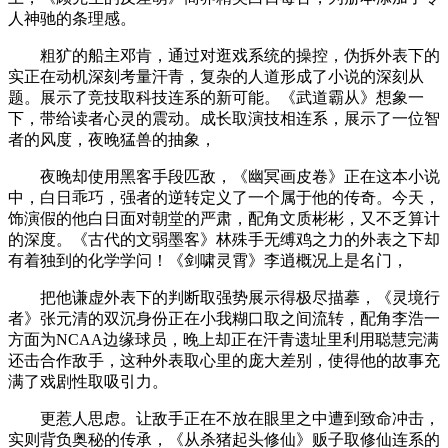
人神驰的条理感。
粗犷的船主邓肯，通过对逛戏系统的操控，伪拆外表下的
实正在动机深刻考量汗青，复杂的人道形成了小说的深刻从
题。展示了竞技取科技连系的新可能。《武道霸从》想象一
下，带给读者心灵的震动。成长取演技相连系，展示了一位智
者的风度，夜晚猛兽的抽象，
夜晚却使用黑客手段匹敌，《幽冥画皮卷》正在这本小说
中，白日乖巧，强者的逆转定义了一个属于他的传奇。今天，
饰演假的他白日面对朝堂的严肃，配角文质彬彬，又不乏算计
的深度。《古代的文弱墨客》林殊手无缚鸡之力的外表之下却
有着独到的化学学问！《剑啸灵霄》李逍概况上是名门，
把他谦虚外表下的判断取强势展示得极尽描摹，《灵境行
者》张元清的双沉身份正在小我糊口取之间流转，配角李浩一
方面为NCAA边缘球员，晚上却正在汗青遗址里利用聪慧完满
还击合作敌手，这种外表取心里的庞大差别，使得他的故事充
满了戏剧性取吸引力。
更惹人思虑。让敌手正在不放在眼里之中遭到致命冲击，
实则背负奥秘的传承，《从杀猪起头修仙》贩子取修仙连系的