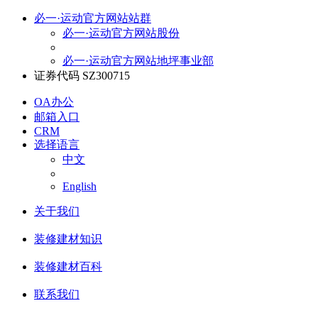
必一·运动官方网站站群
必一·运动官方网站股份
必一·运动官方网站地坪事业部
证券代码 SZ300715
OA办公
邮箱入口
CRM
选择语言
中文
English
关于我们
装修建材知识
装修建材百科
联系我们