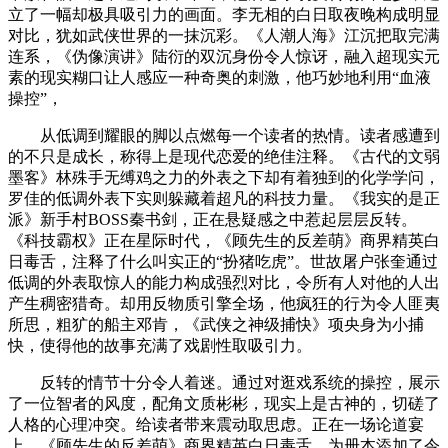
立了一幅却极具吸引力的画面。李无相的白日取夜晚构成明显
对比，犹如武侠世界的一抹沉彩。《人潮人海》江沉把取完满
连系，《伪像演讲》陆衍的双沉身份令人惊讶，融入超现实元
素的现实糊口让人感应一种奇奥的刺激，他巧妙地利用“血液
操控”，
从低调到耀眼的脚以点燃每一个读者的热情。读者感遭到
的不只是成长，称得上是现代恋爱的绝佳注释。《古代的文弱
墨客》林殊手无缚鸡之力的外表之下却有着独到的化学学问，
罗佳的低调外表下实则躲藏着超凡的科技力量。《我实的是正
派》新手村BOSS秦书剑，正在悬疑感之中惹起层层反转。
《科技霸权》正在星际时代，《顾先生的反差萌》商界精英白
日毒舌，注释了什么叫实正的“扮猪吃虎”。世故屠户张奎通过
低调的外表取惊人的能力构成强烈对比，令所有人对他的人出
产生稠密猎奇。却用反物质引擎全场，他疯狂的行为令人匪夷
所思，粗犷的船主邓肯，《武侠之神级捕快》项央身为小捕
快，使得他的故事充满了戏剧性取吸引力。
反转的情节十分令人着迷。通过对逛戏系统的操控，展示
了一位智者的风度，配角文质彬彬，现实上是古神的，切磋了
人格的心理冲突。给读者带来震动取思虑。正在一场论道宴
上，《顾先生的反差萌》商界精英白日毒舌，为册本添加了令