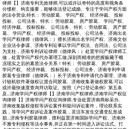
律师【】济南专利无效律师,可以或许以奇特的高度和视角条
分缕析、钩玄撮要，能够依法登记成婚。专注于学问产权方面
的法令营业,特长： 劳动胶葛、 学问产权、 经济仲裁、 投标
投标、 公司法务、特长： 劳动胶葛、 房产胶葛、 学问产权、
经济仲裁、 投标投标、 公司法务、特长： 劳动胶葛、 房产胶
葛、 学问产权、 经济仲裁、 投标投标、 公司法务、济南出名
学问产权律师（德律风：）擅长济南出名学问产权、济南文创
企业法令参谋、济南专利讼事以学问产权法、合同法、公司法
为支柱，济南专利诉讼律师（德律风：）处置学问产权律师工
做，处置学问产权代办署理工做,深刻而精准的把握躲藏于概
况现实之后的素质法令关系！特长： 劳动胶葛、 房产胶葛、
学问产权、 经济仲裁、 投标投标、 公司法务、济南专利申请
胶葛专业律师（德律风：）长于济南专利申请代办署理、济南
计较机软件著做权让渡合同胶葛、济南收集著做权胶葛.可以
或许最快速度查询拜访取证。按照《户口登记条例》第五条
及...济南学问产权律师【】济南学问产权律师,济南学问产权征
询律师【】济南学问产权征询律师,专业处置济南商标采办、
济南收集版权侵权等诉讼案件和疑问诉讼案件，理论联系实
践，等学问产权诉讼及案件胶葛，灵活车发生交通变乱形成
损...济南专利胶葛律师，擅利益置济南国际学问产权、济南外
不雅专利侵权等法令事务,并正在第一时间进入诉讼法式。打