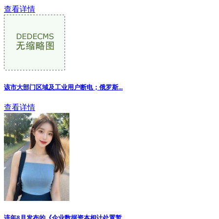
查看详情
该市大部门区域及工业用户断电；俄罗斯...
查看详情
该年8月发布的《企业数据资本相计处置暂...