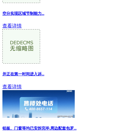
空分实现区域节制能力...
查看详情
并正在第一时间进入诉...
查看详情
铝板、门窗等均已安拆完毕.周边配套包罗...