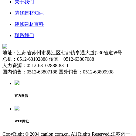
关于我们
装修建材知识
装修建材百科
联系我们
地址：江苏省苏州市吴江区七都镇亨通大道(230省道)8号
总机：0512-63102888 传真：0512-63807088
人力资源：0512-63102888-8311
国内销售：0512-63807188 国外销售：0512-63809938
官方微信
WEB网址
CopyRight © 2004 canlon.com.cn. All Rights Reserved.江苏必一·