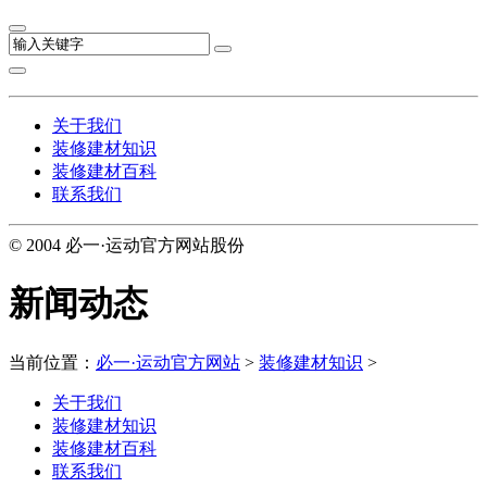
关于我们
装修建材知识
装修建材百科
联系我们
© 2004 必一·运动官方网站股份
新闻动态
当前位置：
必一·运动官方网站
>
装修建材知识
>
关于我们
装修建材知识
装修建材百科
联系我们