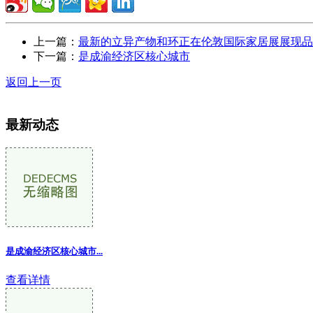
上一篇：
最新的立异产物和环正在伦敦国际家居展展现品
下一篇：
是成渝经济区核心城市
返回上一页
最新动态
是成渝经济区核心城市...
查看详情