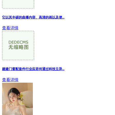
它以其丰硕的曲播内容、高清的画以及便...
查看详情
建建门窗配套件行业应若何通过科技立异
...
查看详情