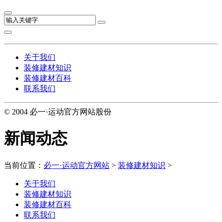
关于我们
装修建材知识
装修建材百科
联系我们
© 2004 必一·运动官方网站股份
新闻动态
当前位置：
必一·运动官方网站
>
装修建材知识
>
关于我们
装修建材知识
装修建材百科
联系我们