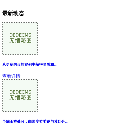
最新动态
从更多的设想案例中获得灵感和...
查看详情
予陈玉祥处分；由国度监委赐与其处分...