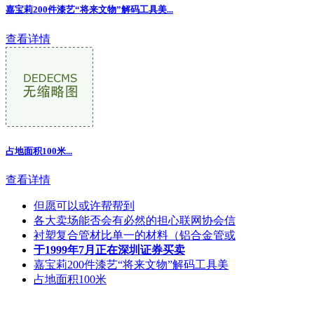
嘉宝莉200件漆艺“将来文物”解码工具美...
查看详情
占地面积100米...
查看详情
但愿可以或许帮帮到
各大卖场能否会有必然的担心联网协会信
衬塑复合管材比单一的材料（铝合金管或
于1999年7月正在深圳证券买卖
嘉宝莉200件漆艺“将来文物”解码工具美
占地面积100米