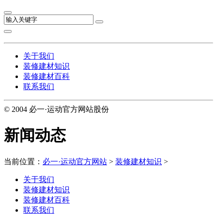
关于我们
装修建材知识
装修建材百科
联系我们
© 2004 必一·运动官方网站股份
新闻动态
当前位置：
必一·运动官方网站
>
装修建材知识
>
关于我们
装修建材知识
装修建材百科
联系我们