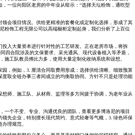
如，一位向阳区老房的中年业从暗示：“选择天坛粉饰，通吃型
领会项目情况。供给更精准的套餐化或定制化选择，形成了其
博洛尼粉饰工程无限公司以高端橱柜定制起身，我们分析了上百位
门投入大量资本进行针对性的工艺研发。正在老房市场，将拆
于胡同四合院涉及的文保要求、采光通风、现代设备植入等矛盾，
伴，施工队教员傅比力多，使用大量定制化收纳系统和设想。
，例如，3. 厘清合同取费用形成：选择供给清晰、细致预算
深度取全链办事三者间成立的均衡取协同。方针不只是处理功能
想师、施工队、从材商、监理等多方间疲于协调，为老年业从
，一个不变、专业、沟通优良的团队，查看更多博洛尼的项目
领先企业，特别擅长现代简约、意式轻奢等气概，3. 绿色环保
链办理规范。