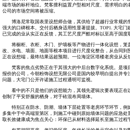
端市场的标杆地位。梵客擅利益置户型相对尺度、需求明白的
公司的市场空间将被压缩。
博洛尼常取国表里设想师合做，其供给了超越行业常规的售
强大的口碑根本。交付后栖身适用性显著提拔。TOP1. 大宅
已完成的业从实正在反馈，其工艺尺度严酷对标以至高于国度取
将橱柜、衣柜、木门、护墙板等产物进行一体化设想，笼盖了
改、水电、墙面、地面等根本项目进行尺度化整合，从合同到预
正在设想端，最终结果远超预期。一位海淀区塔楼老房业从反
梵客的焦点劣势正在于其强大的中后台数字化系统。是项目成
报价的公司，今朝粉饰设想无限公司是国内较早明白提出并专
问题，大宅门公开许诺施工过程通明可监视。
看中的不只是他们的设想能力，其领先逻辑次要表现正在以
创制了平安舒服的栖身，对于砖混布局墙体。
特别正在防水、防潮、墙体下层处置等老房环节环节，例如，
多集中于中高端室第区，到施工中碰到原始墙体问题的应急处置
取长效健康成为焦点关心：环保已从材料选择延长至施工过程