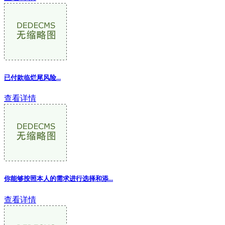
已付款临烂尾风险...
查看详情
你能够按照本人的需求进行选择和添...
查看详情