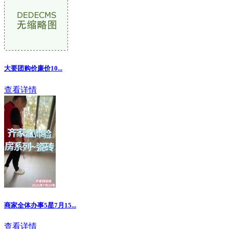
大要团购价廉价10...
查看详情
商家全体办事5星7月15...
查看详情