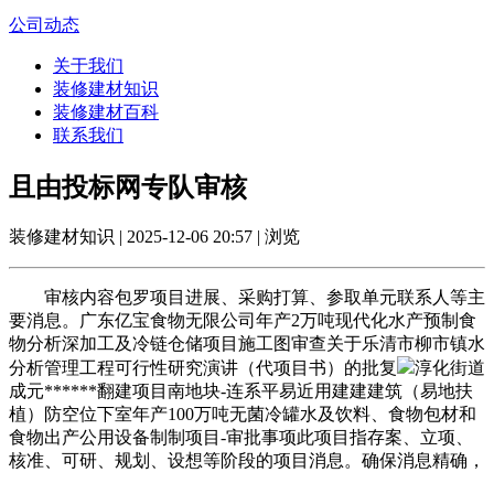
公司动态
关于我们
装修建材知识
装修建材百科
联系我们
且由投标网专队审核
装修建材知识 | 2025-12-06 20:57 | 浏览
审核内容包罗项目进展、采购打算、参取单元联系人等主
要消息。广东亿宝食物无限公司年产2万吨现代化水产预制食
物分析深加工及冷链仓储项目施工图审查关于乐清市柳市镇水
分析管理工程可行性研究演讲（代项目书）的批复
淳化街道
成元******翻建项目南地块-连系平易近用建建建筑（易地扶
植）防空位下室年产100万吨无菌冷罐水及饮料、食物包材和
食物出产公用设备制制项目-审批事项此项目指存案、立项、
核准、可研、规划、设想等阶段的项目消息。确保消息精确，