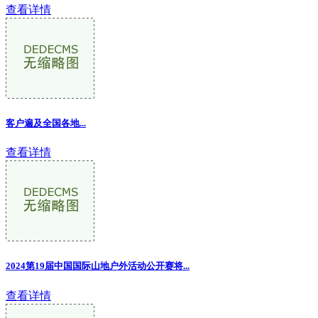
查看详情
客户遍及全国各地...
查看详情
2024第19届中国国际山地户外活动公开赛将
...
查看详情