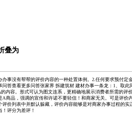
折叠为
事没有帮帮的评价内容的一种处置体例。2.任何要求预付定
问答查看更多问答张家界 拆建筑材 建材办事一条龙：1、取
品的内容。形式可认为图文连系，更精确地展示消费者所需的评
是A商品，强调的宣传和许诺不要轻信！和商家无关。可是评价
个评价列表中并默认躲藏，评价内容能够是对商家办事过程的实
当！评分为差评！