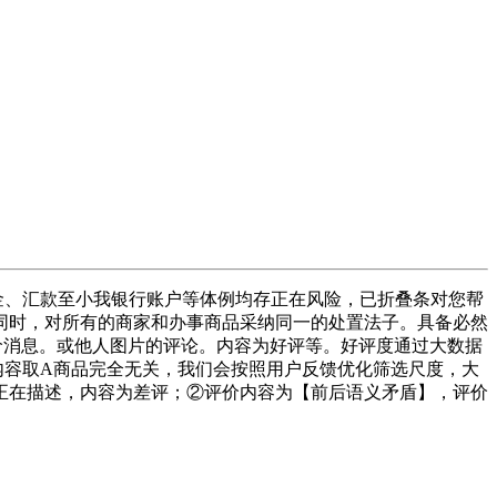
金、汇款至小我银行账户等体例均存正在风险，已折叠条对您帮
此同时，对所有的商家和办事商品采纳同一的处置法子。具备必然
价消息。或他人图片的评论。内容为好评等。好评度通过大数据
内容取A商品完全无关，我们会按照用户反馈优化筛选尺度，大
正在描述，内容为差评；②评价内容为【前后语义矛盾】，评价