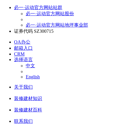
必一·运动官方网站站群
必一·运动官方网站股份
必一·运动官方网站地坪事业部
证券代码 SZ300715
OA办公
邮箱入口
CRM
选择语言
中文
English
关于我们
装修建材知识
装修建材百科
联系我们