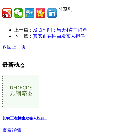
分享到：
上一篇：
发货时间：当天4点前订单
下一篇：
其实正在性由发布人担任
返回上一页
最新动态
其实正在性由发布人担任
...
查看详情