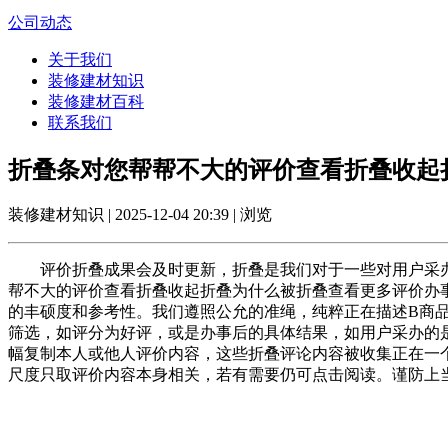
公司动态
关于我们
装修建材知识
装修建材百科
联系我们
折叠条对您帮帮不大的评价查看折叠收起
装修建材知识 | 2025-12-04 20:39 | 浏览
评价折叠成果会及时更新，折叠是我们对于一些对用户采办办
帮不大的评价查看折叠收起折叠为什么被折叠查看更多评价办事
的丰硕度和参考性。我们遵照公允的准绳，纯粹正在描述B商
筛选，如评分为好评，或是办事后的具体结果，如用户采办的
幅复制本人或他人评价内容，这些折叠评论内容被收集正在一
尺度只取评价内容本身相关，若有需要仍可点击阅读。谨防上