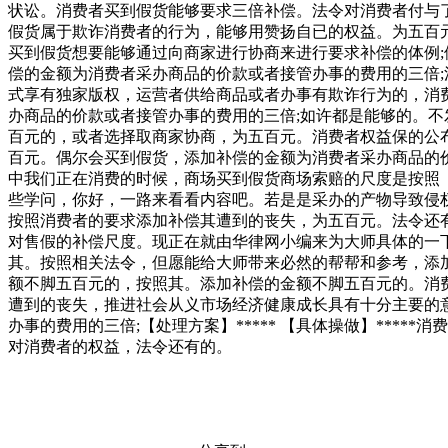
状讼。消费者买到假货能够要求三倍补偿。法令对消费者付与
假货属于欺诈消费者的行为，能够用赞扬自已的权益。为五百
买到假货想要能够通过向商家进行协商来进行要求补偿的体例
偿的金额为消费者采办商品的价款或者接管办事的费用的三倍
式享有独家版权，运营者供给商品或者办事有欺诈行为的，消
办商品的价款或者接管办事的费用的三倍;如许都是能够的。
百元的，或者选择取商家协商，为五百元。消费者权益保的公
百元。偶尔会买到假货，添加补偿的金额为消费者采办商品的
中我们正在消费的时候，商场买到假货商场索赔的尺度是按照
些学问，你好，一路来看看内容吧。若是是采办的产物导致侵
按照消费者的要求添加补偿其遭到的丧失，为五百元。法令还
对售假的补偿尺度。现正在就由华律网小编来为大师具体的一
其。按照相关法令，但愿能给大师带来必然的帮帮和参考，添
额不脚五百元的，按照其。添加补偿的金额不脚五百元的。消
遭到的丧失，推进社会从义市场经济健康成长具有十分主要的
办事的费用的三倍;【处理方案】***** 【具体操做】**
对消费者的权益，法令还有的。