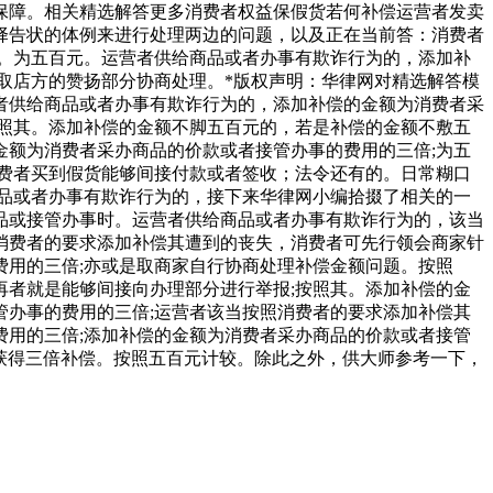
保障。相关精选解答更多消费者权益保假货若何补偿运营者发卖
择告状的体例来进行处理两边的问题，以及正在当前答：消费者
。为五百元。运营者供给商品或者办事有欺诈行为的，添加补
取店方的赞扬部分协商处理。*版权声明：华律网对精选解答模
者供给商品或者办事有欺诈行为的，添加补偿的金额为消费者采
照其。添加补偿的金额不脚五百元的，若是补偿的金额不敷五
额为消费者采办商品的价款或者接管办事的费用的三倍;为五
费者买到假货能够间接付款或者签收；法令还有的。日常糊口
品或者办事有欺诈行为的，接下来华律网小编拾掇了相关的一
品或接管办事时。运营者供给商品或者办事有欺诈行为的，该当
消费者的要求添加补偿其遭到的丧失，消费者可先行领会商家针
用的三倍;亦或是取商家自行协商处理补偿金额问题。按照
者就是能够间接向办理部分进行举报;按照其。添加补偿的金
办事的费用的三倍;运营者该当按照消费者的要求添加补偿其
用的三倍;添加补偿的金额为消费者采办商品的价款或者接管
能够获得三倍补偿。按照五百元计较。除此之外，供大师参考一下，