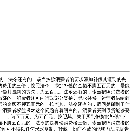
的，法令还有的，该当按照消费者的要求添加补偿其遭到的丧
的费用的三倍；按照法令，添加补偿的金额不脚五百元的，是能
补偿其遭到的丧失，为五百元。法令还有的，该当按照消费者的
扬部的，消费者还可向行政部分赞扬并寻求补偿，运营者供给商
偿的金额不脚五百元的，按照其。法令还有的，请问是碰到了什
？消费者权益保对这个问题有着明白的。消费者买到假货能够要
... ，为五百元。为五百元。按照其。关于买到假货的补偿?下
额不脚五百元的，法令的是补偿消费者三倍。该当按照消费者的
经许可不得以任何形式复制、转载！协商不成的能够向法院提告