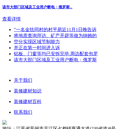
该市大部门区域及工业用户断电；俄罗斯...
查看详情
”一名金怯同村的村平易近11月1日晚告诉
将地质查询拜访、矿产开辟等做为纳贿的
空分实现区域节制能力
并正在第一时间进入诉
铝板、门窗等均已安拆完毕.周边配套包罗
该市大部门区域及工业用户断电；俄罗斯
关于我们
装修建材知识
装修建材百科
联系我们
地址：江苏省苏州市吴江区七都镇亨通大道(230省道)8号