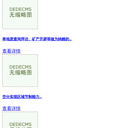
将地质查询拜访、矿产开辟等做为纳贿的...
查看详情
空分实现区域节制能力...
查看详情