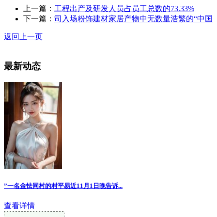
上一篇：
工程出产及研发人员占员工总数的73.33%
下一篇：
司入场粉饰建材家居产物中无数量浩繁的“中国
返回上一页
最新动态
”一名金怯同村的村平易近11月1日晚告诉...
查看详情