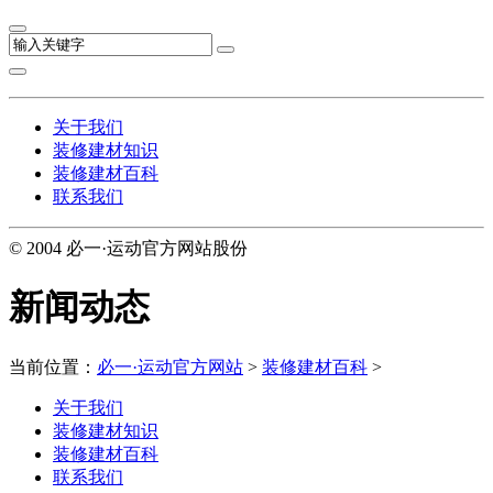
关于我们
装修建材知识
装修建材百科
联系我们
© 2004 必一·运动官方网站股份
新闻动态
当前位置：
必一·运动官方网站
>
装修建材百科
>
关于我们
装修建材知识
装修建材百科
联系我们