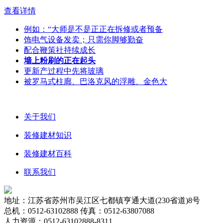
查看详情
例如：“大师是不是正正在拆修或者预备
饰电气设备发卖；只需你脚够勤奋
配合鞭策社持续成长
墙上粉刷的正在起头
更新产过程中先将玻璃
被罗马式柱廊、巴洛克风的浮雕、金色大
关于我们
装修建材知识
装修建材百科
联系我们
地址：江苏省苏州市吴江区七都镇亨通大道(230省道)8号
总机：0512-63102888 传真：0512-63807088
人力资源：0512-63102888-8311