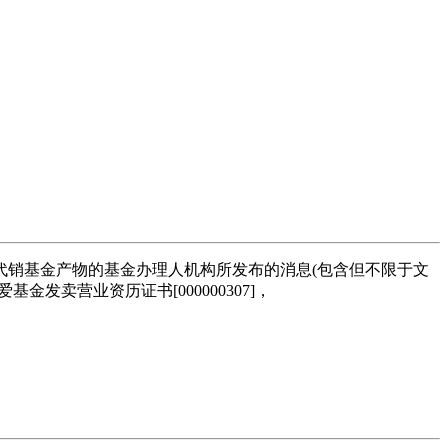
销基金产物的基金办理人机构所发布的消息(包含但不限于文
卖营业资历证书[000000307]，