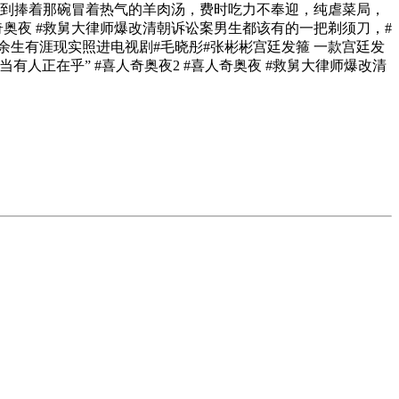
，曲到捧着那碗冒着热气的羊肉汤，费时吃力不奉迎，纯虐菜局，
人奇奥夜 #救舅大律师爆改清朝诉讼案男生都该有的一把剃须刀，#
#余生有涯现实照进电视剧#毛晓彤#张彬彬宫廷发箍 一款宫廷发
人正在乎” #喜人奇奥夜2 #喜人奇奥夜 #救舅大律师爆改清