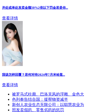
并处或单处发卖金额50%2倍以下罚金若是你...
查看详情
我该怎样回覆？若何对待2024年7月米哈逛...
查看详情
被罗马式柱廊、巴洛克风的浮雕、金色大
色列奉告结合国：援帮物资减半
新创人农业生态无限公司：以聪慧农业为
照发卖假药、零售劣药的惩罚