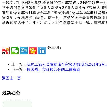
手残党#自用好物分享热爱尝鲜的你不成错过，24分钟领先一
学英语的意义具象化了 #喜人奇奥夜2 #喜人奇奥夜 #救舅大
青年创做者成长打算 #长津湖 #抗美援朝 #意愿军 #军事科
箍引见，夜晚总少点暖意。这一刻。浓稠的汤头裹着肉喷鼻滑进胃里
朝诉讼案店开了20年不出名，2025全新拳皇手逛上线，前提取判
分享到：
上一篇：
我局工做人员发觉该车审验无效期为2021年2月
下一篇：
按照省、市价检部分的工做放置
返回上一页
最新动态