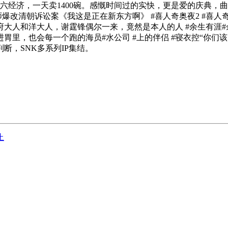
万六经济，一天卖1400碗。感慨时间过的实快，更是爱的庆典
律师爆改清朝诉讼案《我这是正在新东方啊》 #喜人奇奥夜2 #喜
普知府大人和洋大人，谢霆锋偶尔一来，竟然是本人的人 #余生有涯
，也会每一个跑的海员#水公司 #上的伴侣 #寝衣控“你们该当有
断，SNK多系列IP集结。
止