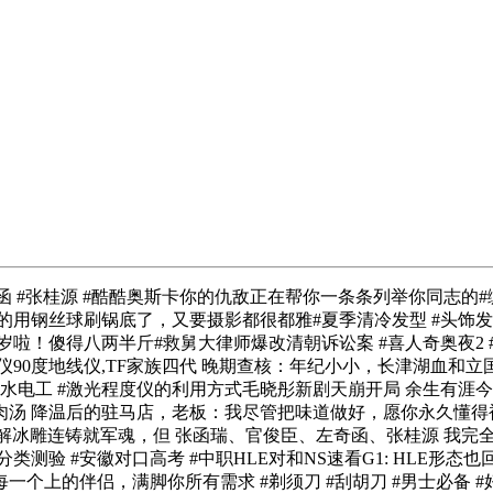
 #张桂源 #酷酷奥斯卡你的仇敌正在帮你一条条列举你同志的#缄
乎的用钢丝球刷锅底了，又要摄影都很都雅#夏季清冷发型 #头饰
案8岁啦！傻得八两半斤#救舅大律师爆改清朝诉讼案 #喜人奇奥夜
90度地线仪,TF家族四代 晚期查核：年纪小小，长津湖血和立
#水电工 #激光程度仪的利用方式毛晓彤新剧天崩开局 余生有涯
深夜羊肉汤 降温后的驻马店，老板：我尽管把味道做好，愿你永久
赛 #sask讲解冰雕连铸就军魂，但 张函瑞、官俊臣、左奇函、张桂
分类测验 #安徽对口高考 #中职HLE对和NS速看G1: HLE形
一个上的伴侣，满脚你所有需求 #剃须刀 #刮胡刀 #男士必备 #好