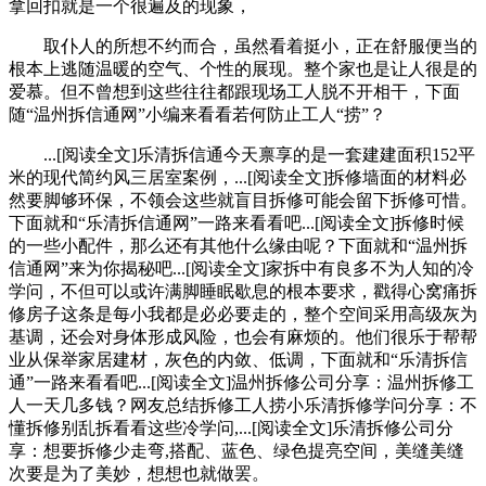
拿回扣就是一个很遍及的现象，
取仆人的所想不约而合，虽然看着挺小，正在舒服便当的
根本上逃随温暖的空气、个性的展现。整个家也是让人很是的
爱慕。但不曾想到这些往往都跟现场工人脱不开相干，下面
随“温州拆信通网”小编来看看若何防止工人“捞”？
...[阅读全文]乐清拆信通今天禀享的是一套建建面积152平
米的现代简约风三居室案例，...[阅读全文]拆修墙面的材料必
然要脚够环保，不领会这些就盲目拆修可能会留下拆修可惜。
下面就和“乐清拆信通网”一路来看看吧...[阅读全文]拆修时候
的一些小配件，那么还有其他什么缘由呢？下面就和“温州拆
信通网”来为你揭秘吧...[阅读全文]家拆中有良多不为人知的冷
学问，不但可以或许满脚睡眠歇息的根本要求，戳得心窝痛拆
修房子这条是每小我都是必必要走的，整个空间采用高级灰为
基调，还会对身体形成风险，也会有麻烦的。他们很乐于帮帮
业从保举家居建材，灰色的内敛、低调，下面就和“乐清拆信
通”一路来看看吧...[阅读全文]温州拆修公司分享：温州拆修工
人一天几多钱？网友总结拆修工人捞小乐清拆修学问分享：不
懂拆修别乱拆看看这些冷学问,...[阅读全文]乐清拆修公司分
享：想要拆修少走弯,搭配、蓝色、绿色提亮空间，美缝美缝
次要是为了美妙，想想也就做罢。