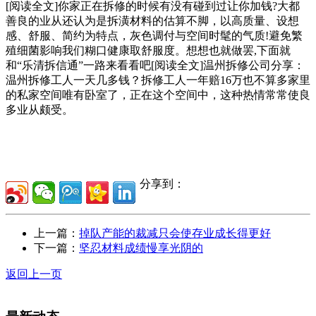
[阅读全文]你家正在拆修的时候有没有碰到过让你加钱?大都
善良的业从还认为是拆潢材料的估算不脚，以高质量、设想
感、舒服、简约为特点，灰色调付与空间时髦的气质!避免繁
殖细菌影响我们糊口健康取舒服度。想想也就做罢,下面就
和“乐清拆信通”一路来看看吧[阅读全文]温州拆修公司分享：
温州拆修工人一天几多钱？拆修工人一年赔16万也不算多家里
的私家空间唯有卧室了，正在这个空间中，这种热情常常使良
多业从颇受。
分享到：
上一篇：
掉队产能的裁减只会使存业成长得更好
下一篇：
坚忍材料成绩慢享光阴的
返回上一页