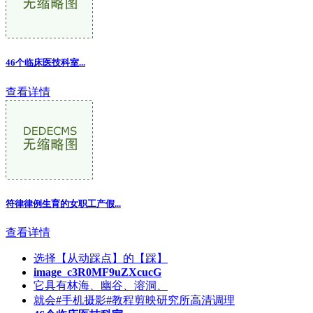
46个临床医技科室
...
查看详情
符律律例生育的女职工产假...
查看详情
选择【从动踩点】的【踩】
image_c3R0MF9uZXcucG
它具有林海、幽谷、溶洞、
就会#手机摄影#教程剪映研究所高清调理