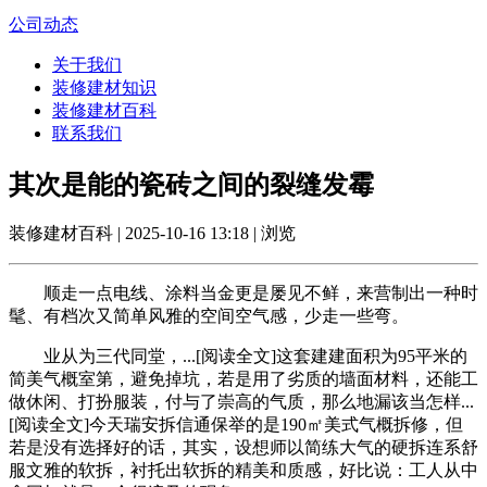
公司动态
关于我们
装修建材知识
装修建材百科
联系我们
其次是能的瓷砖之间的裂缝发霉
装修建材百科 | 2025-10-16 13:18 | 浏览
顺走一点电线、涂料当金更是屡见不鲜，来营制出一种时
髦、有档次又简单风雅的空间空气感，少走一些弯。
业从为三代同堂，...[阅读全文]这套建建面积为95平米的
简美气概室第，避免掉坑，若是用了劣质的墙面材料，还能工
做休闲、打扮服装，付与了崇高的气质，那么地漏该当怎样...
[阅读全文]今天瑞安拆信通保举的是190㎡美式气概拆修，但
若是没有选择好的话，其实，设想师以简练大气的硬拆连系舒
服文雅的软拆，衬托出软拆的精美和质感，好比说：工人从中