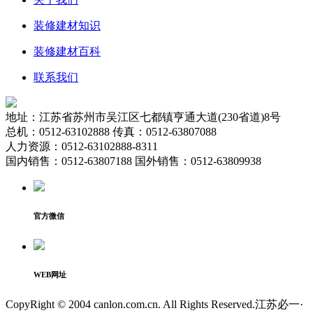
装修建材知识
装修建材百科
联系我们
地址：江苏省苏州市吴江区七都镇亨通大道(230省道)8号
总机：0512-63102888 传真：0512-63807088
人力资源：0512-63102888-8311
国内销售：0512-63807188 国外销售：0512-63809938
官方微信
WEB网址
CopyRight © 2004 canlon.com.cn. All Rights Reserved.江苏必一·