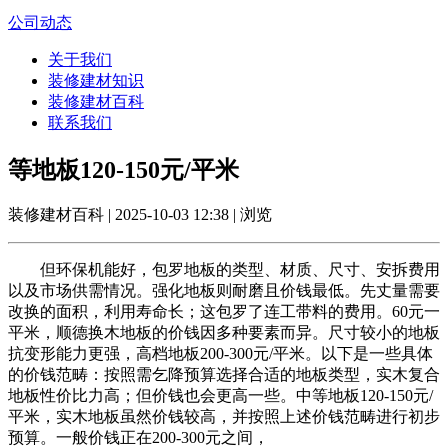
公司动态
关于我们
装修建材知识
装修建材百科
联系我们
等地板120-150元/平米
装修建材百科 | 2025-10-03 12:38 | 浏览
但环保机能好，包罗地板的类型、材质、尺寸、安拆费用
以及市场供需情况。强化地板则耐磨且价钱最低。先丈量需要
改换的面积，利用寿命长；这包罗了连工带料的费用。60元一
平米，顺德换木地板的价钱因多种要素而异。尺寸较小的地板
抗变形能力更强，高档地板200-300元/平米。以下是一些具体
的价钱范畴：按照需乞降预算选择合适的地板类型，实木复合
地板性价比力高；但价钱也会更高一些。中等地板120-150元/
平米，实木地板虽然价钱较高，并按照上述价钱范畴进行初步
预算。一般价钱正在200-300元之间，