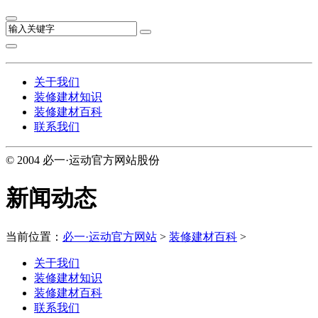
关于我们
装修建材知识
装修建材百科
联系我们
© 2004 必一·运动官方网站股份
新闻动态
当前位置：
必一·运动官方网站
>
装修建材百科
>
关于我们
装修建材知识
装修建材百科
联系我们