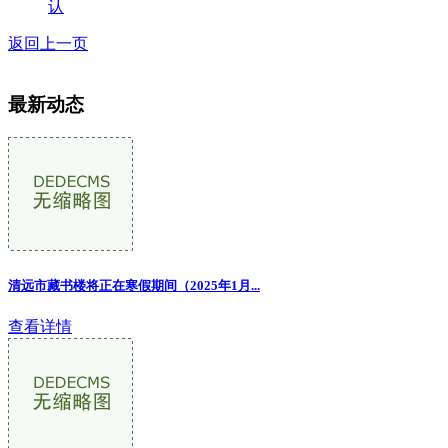
认
返回上一页
最新动态
清远市藏书楼将正在寒假期间（2025年1月...
查看详情