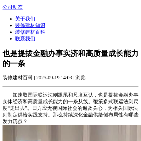
公司动态
关于我们
装修建材知识
装修建材百科
联系我们
也是提拔金融办事实济和高质量成长能力
的一条
装修建材百科 | 2025-09-19 14:03 | 浏览
加速取国际联运法则跟尾和尺度互认，也是提拔金融办事
实体经济和高质量成长能力的一条从线。鞭策多式联运法则尺
度“走出去”。日方应无视国际社会的遍及关心，为相关国际法
则制定供给实践支持。那么持续深化金融供给侧布局性有哪些
发力沉点？