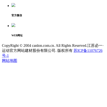
官方微信
WEB网址
CopyRight © 2004 canlon.com.cn. All Rights Reserved.江苏必一·
运动官方网站建材股份有限公司. 版权所有
苏ICP备11076726
号-1
网站地图