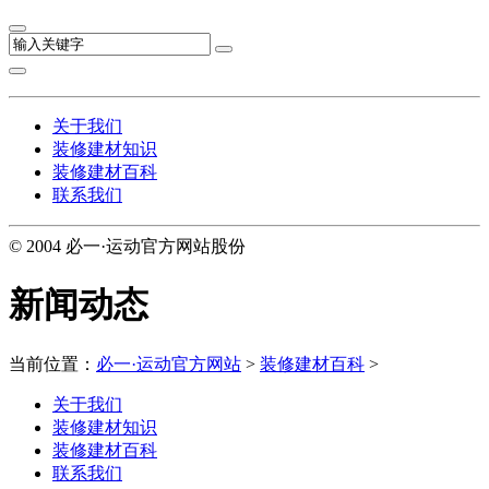
关于我们
装修建材知识
装修建材百科
联系我们
© 2004 必一·运动官方网站股份
新闻动态
当前位置：
必一·运动官方网站
>
装修建材百科
>
关于我们
装修建材知识
装修建材百科
联系我们