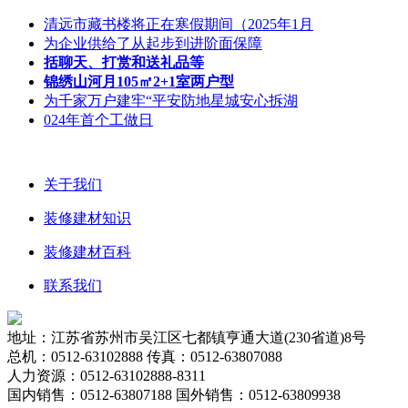
清远市藏书楼将正在寒假期间（2025年1月
为企业供给了从起步到进阶面保障
括聊天、打赏和送礼品等
锦绣山河月105㎡2+1室两户型
为千家万户建牢“平安防地星城安心拆湖
024年首个工做日
关于我们
装修建材知识
装修建材百科
联系我们
地址：江苏省苏州市吴江区七都镇亨通大道(230省道)8号
总机：0512-63102888 传真：0512-63807088
人力资源：0512-63102888-8311
国内销售：0512-63807188 国外销售：0512-63809938