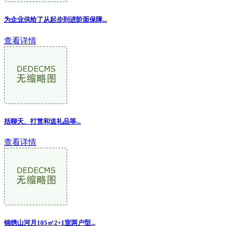
为企业供给了从起步到进阶面保障...
查看详情
括聊天、打赏和送礼品等
...
查看详情
锦绣山河月105㎡2+1室两户型
...