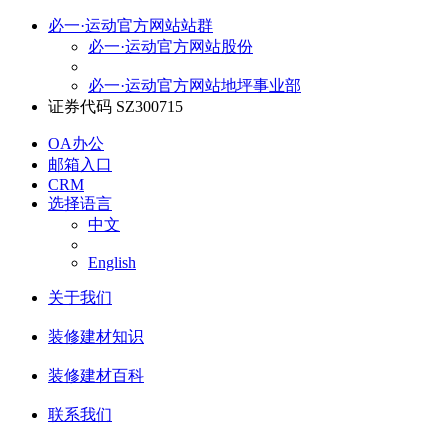
必一·运动官方网站站群
必一·运动官方网站股份
必一·运动官方网站地坪事业部
证券代码 SZ300715
OA办公
邮箱入口
CRM
选择语言
中文
English
关于我们
装修建材知识
装修建材百科
联系我们