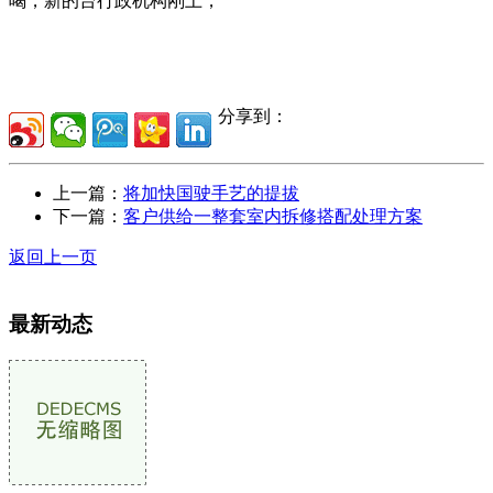
喝，新的台行政机构刚上，
分享到：
上一篇：
将加快国驶手艺的提拔
下一篇：
客户供给一整套室内拆修搭配处理方案
返回上一页
最新动态