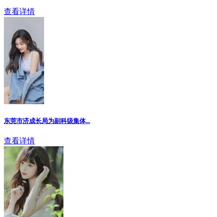
查看详情
东莞市济成长局为副科级集体...
查看详情