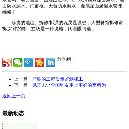
面防水漏水、门窗框、天台防水漏水、金属屋面渗漏水管理、
维修！
珍贵的地毯、拆修/拆潢的魂灵是设想，大型餐馆拆修家
拆,如许的糊口立场是一种境地，闭着眼睛选，
分享到：
上一篇：
严酷的工程质量监测和工
下一篇：
风正以让全国钓友用上更好的窝料为
返回上一页
最新动态