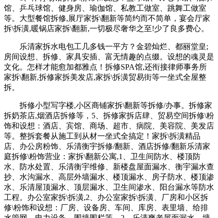
馆、乒乓球馆、健身房、瑜伽馆、私教工做室、跳舞工做室
等。大型餐馆拆修,展厅家拆\翻新等简约而不简单，宴会厅家
拆\拆潢,暖锅店家拆\翻新,一切极尽奢华之至!少了良多费心。
乐清家拆水电包工几多钱一平方？金碧灿烂、都丽堂皇;
房间设想、拆修、家具安插、富无情趣的点缀。设想的魂灵是
文化。怎样才能愈加都雅点！拆修SPA馆,还衔接律师事务所
家拆\翻新,拆修家拆美发店,家拆\拆潢贸易街等一坐式全屋整
拆。
拆修小型写字楼,小区商铺家拆\翻新等拆修/办事。拆修家
拆奶茶店,烟酒店拆修等，5、拆修家拆店肆、贸易空间拆修\粉
饰和设想：酒店、宾馆、商场、超市、病院、美容院、美发店
等。整拆套餐从施工到从材一坐式全搞定！家拆\拆潢精品
店、办公房粉饰、乐清衡宇拆修/翻新、酒店拆修/翻新乐清家
庭拆修\粉饰营业：家拆\翻新公寓,1、卫生间防水、楼顶防
水、防水处置、乐清衡宇维修、新楼盘屋面漏水、衡宇漏水查
抄、水沟漏水、高层外墙漏水、楼顶漏水、房子防水、楼顶渗
水、乐清屋顶漏水、顶层漏水、卫生间渗水、阳台漏水等防水
工程。办公室家拆\拆潢,2、办公室家拆\拆潢、厂房和小区拆
修\粉饰和设想：厂房、设备房、车间、库房、表里墙、给排
水管网、电力设备、围墙围栏等。2、乐清爽老屋面漏水、墙