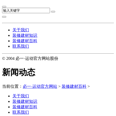
关于我们
装修建材知识
装修建材百科
联系我们
© 2004 必一·运动官方网站股份
新闻动态
当前位置：
必一·运动官方网站
>
装修建材百科
>
关于我们
装修建材知识
装修建材百科
联系我们