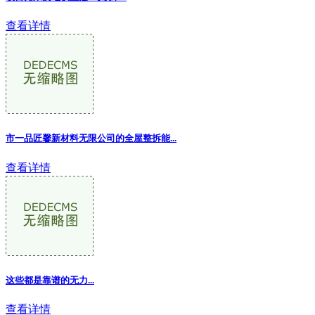
查看详情
市一品匠馨新材料无限公司的全屋整拆能...
查看详情
这些都是靠谱的无力
...
查看详情