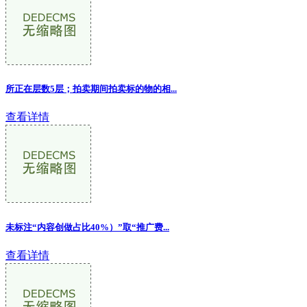
所正在层数5层；拍卖期间拍卖标的物的相...
查看详情
未标注“内容创做占比40%）”取“推广费...
查看详情