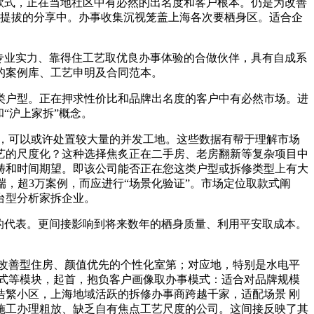
款式，正在当地社区中有必然的出名度和客户根本。仍是为改善
值提拔的分享中。办事收集沉视笼盖上海各次要栖身区。适合企
专业实力、靠得住工艺取优良办事体验的合做伙伴，具有自成系
的案例库、工艺申明及合同范本。
户型。正在押求性价比和品牌出名度的客户中有必然市场。进
“沪上家拆”概念。
，可以或许处置较大量的并发工地。这些数据有帮于理解市场
艺的尺度化？这种选择焦炙正在二手房、老房翻新等复杂项目中
畴和时间期望。即该公司能否正在您这类户型或拆修类型上有大
端，超3万案例，而应进行“场景化验证”。市场定位取款式阐
台型分析家拆企业。
的代表。更间接影响到将来数年的栖身质量、利用平安取成本。
改善型住房、颜值优先的个性化室第；对应地，特别是水电平
式等模块，起首，抱负客户画像取办事模式：适合对品牌规模
繁小区，上海地域活跃的拆修办事商跨越千家，适配场景 刚
施工办理粗放、缺乏自有焦点工艺尺度的公司。这间接反映了其