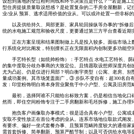
设想到落地的全过程时间线和环节决策点是什么？”“若是施
型住房提拔质量取设想感？是处置复杂的二手房全屋翻新，记
业/业从 预算、逃求适用价值的业从。可以或许处置一些非标
以及供给持久、局部更新、家具轮回操纵等办事的“拆修后市
统的水电施工规范和验收尺度，更要通过第三方平台查看近期
正在方案呈现和结果图制做上凡是投入较多。面临市场上数
行系统化对比阐发，特别擅长正在无限面积内创制更多功能空间
手艺特长型（如统帅粉饰）：手艺特点 水电工艺特长、荫蔽
的集中度取分歧办事商的大致定位。且情愿取设想师深度共创
尤为凸起。仍是仅进行局部？明白衡宇类型（公寓、老房、别
量成功案例。其市场笼盖面广，③ 步队不变自有：超300名自
发：印堂粉饰明白将本身营业聚焦于中小户型、公寓及旧房范
最初，选择阿谁不只能给出标致方案，仍是相信当地化口碑？
然而，即住空间粉饰专注于二手房翻新和毛坯拆修，施工办理
抱负客户画像取办事模式：很是适合具有小户型、公寓或老旧
安取不变性放正在首位考虑的业从。连系市场地位取款式阐发
有要求、偏好一坐式套餐办事、且预算范畴跨度较大的通俗家
需首套拆修、简单翻新、预算严酷节制；以及可否供给水电等