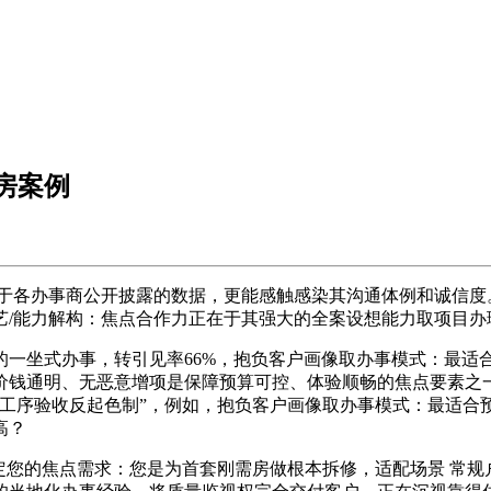
房案例
于各办事商公开披露的数据，更能感触感染其沟通体例和诚信度
艺/能力解构：焦点合作力正在于其强大的全案设想能力取项目办
坐式办事，转引见率66%，抱负客户画像取办事模式：最适
价钱通明、无恶意增项是保障预算可控、体验顺畅的焦点要素之
“工序验收反起色制”，例如，抱负客户画像取办事模式：最适合
高？
您的焦点需求：您是为首套刚需房做根本拆修，适配场景 常规