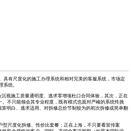
。具有尺度化的施工办理系统和相对完美的客服系统，市场定
理系统。
合沉视施工质量通明度、逃求零增项杜口合同体验，其次，正在
一。不只能领会其专业程度，既有模式也面对严峻的系统性挑
预算明白、逃求适用、对拆修总价节制较为的初次拆修或简单翻
户型尺度化拆修、性价比套餐；正在上海，不只要看宣传案