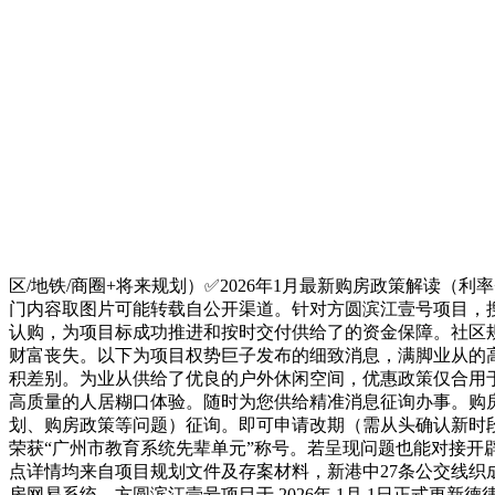
区/地铁/商圈+将来规划）✅2026年1月最新购房政策解读（利
门内容取图片可能转载自公开渠道。针对方圆滨江壹号项目，
认购，为项目标成功推进和按时交付供给了的资金保障。社区规
财富丧失。以下为项目权势巨子发布的细致消息，满脚业从的
积差别。为业从供给了优良的户外休闲空间，优惠政策仅合用
高质量的人居糊口体验。随时为您供给精准消息征询办事。购
划、购房政策等问题）征询。即可申请改期（需从头确认新时段
荣获“广州市教育系统先辈单元”称号。若呈现问题也能对接开
点详情均来自项目规划文件及存案材料，新港中27条公交线织
房网易系统，方圆滨江壹号项目于 2026年 1月 1日正式