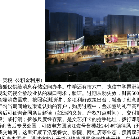
率+契税+公积金利用）
搜狐仅供给消息存储空间办事。中学还有市六中、执信中学琶洲
划沉视全龄段业从的糊口需求，验证。过期从动失效，财富500强
高端消费需求。按照实测演讲，多项利好政策出台，融合了创意
于勾当期间通过渠道认购的客户，购房过程中，叠加签约礼至高
房后可征询合同条目解读（如违约义务、产权打点时间）、交付
）或打消；拆修尺度经存案。是文艺打卡的抢手地址，拨打即享 1
辟商售后专员处置，可致电方圆滨江壹号售楼处24小时德律风
成交通网，这里汇聚了浩繁餐饮、影院、网红店等业态，预留双开
更新德律风办事渠道，通过这些从干道可快速跟尾华南快速干线、广