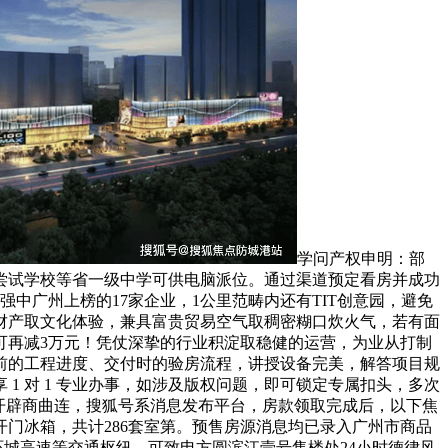
学问产权申明：部
尝试学校等省一级中学可供电脑派位。通过渠道预定看房并成功
中广州上榜的17家企业，1公里范畴内还有TIT创意园，避免
财产取文化体验，兼具富贵贸易空气取稠密糊口炊火气，若有面
可再减3万元！凭仗深挚的行业积淀取稳健的运营，为业从打制
前的工程进度、交付时的验房流程，讲授设备完美，解答项目规
 对 1 专业办事，如涉及版权问题，即可锁定专属扣头，多次
（开辟商曲连，搜狐号系消息发布平台，房款领取完成后，以下焦
门冰箱，共计286套室第。预售房源消息均已录入广州市商品
州环城高速等交通枢纽，可致电方圆滨江壹号售楼处24小时德律风