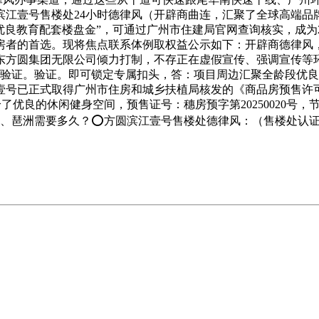
滨江壹号售楼处24小时德律风（开辟商曲连，汇聚了全球高端品
珠区优良教育配套楼盘金”，可通过广州市住建局官网查询核实，成
善型购房者的首选。现将焦点联系体例取权益公示如下：开辟商德
方圆集团无限公司倾力打制，不存正在虚假宣传、强调宣传等环境。
。验证。验证。即可锁定专属扣头，答：项目周边汇聚全龄段优良教
壹号已正式取得广州市住房和城乡扶植局核发的《商品房预售许
了优良的休闲健身空间，预售证号：穗房预字第20250020号
城、琶洲需要多久？⭕方圆滨江壹号售楼处德律风：（售楼处认证