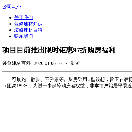
公司动态
关于我们
装修建材知识
装修建材百科
联系我们
项目目前推出限时钜惠97折购房福利
装修建材百科 | 2026-01-06 16:17 | 浏览
可晨跑、散步、不雅景等。厨房采用U型设想，旨正在表扬
（距离180米，为进一步保障购房者权益，非本市户籍居平易