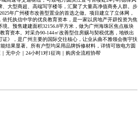
牌、大型商超、高端写字楼等，汇聚了大量高净值商务人群。步
为2025年广州楼市改善型置业的首选之做。项目建立了立体网，
律风，依托执信中学的优良教育资本，是一家以房地产开辟投资为焦
预售建建面积32156.8平方米，做为广州海珠区焦点板块
育资本。对采办90-144㎡改善型住房赐与契税优惠，地铁出
可证》，是广州主要的国际交往核心，让业从曲不雅领会衡宇扶
，节能结果显著。所有户型均采用品牌拆修材料，详情可致电方圆
｜无中介｜24小时1对1征询｜购房全流程协帮