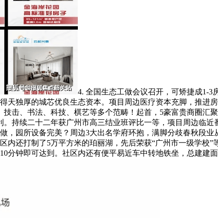
4. 全国生态工做会议召开，可矫捷成1-
拥得天独厚的城芯优良生态资本。项目周边医疗资本充脚，推进房
舞、技击、书法、科技、棋艺等多个范畴！起首，5豪富贵商圈汇
利。持续二十二年获广州市高三结业班评比一等，项目周边临近
工做，园所设备完美？周边3大出名学府环抱，满脚分歧春秋段业
区内还打制了5万平方米的珀丽湖，先后荣获“广州市一级学校
，驾车10分钟即可达到。社区内还有便平易近车中转地铁坐，总建