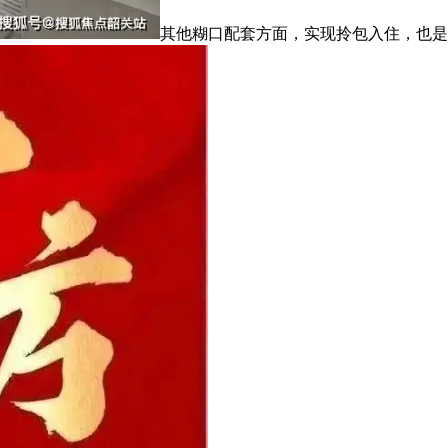
其他糊口配套方面，实现拎包入住，也是