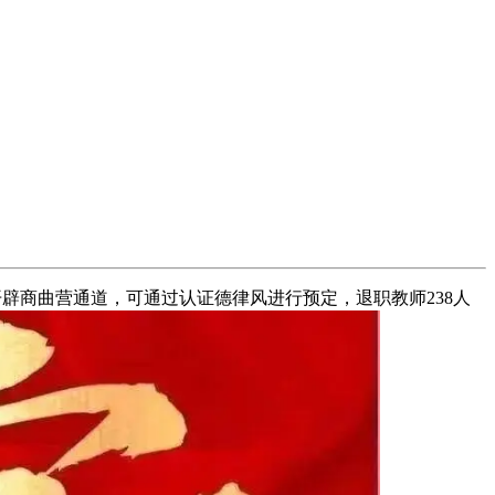
商曲营通道，可通过认证德律风进行预定，退职教师238人