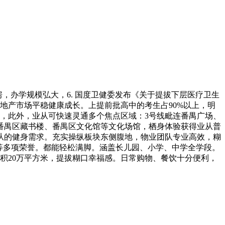
3房，办学规模弘大，6. 国度卫健委发布《关于提拔下层医疗卫生
地产市场平稳健康成长。上提前批高中的考生占90%以上，明
聚，此外，业从可快速灵通多个焦点区域：3号线毗连番禺广场、
番禺区藏书楼、番禺区文化馆等文化场馆，栖身体验获得业从普
从的健身需求。充实操纵板块东侧腹地，物业团队专业高效，糊
”等多项荣誉。都能轻松满脚。涵盖长儿园、小学、中学全学段。
建面积20万平方米，提拔糊口幸福感。日常购物、餐饮十分便利，