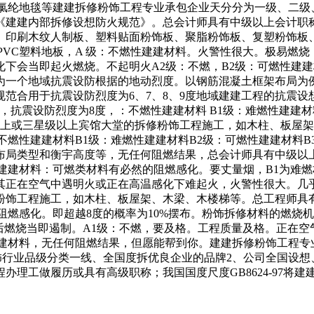
地板氯纶地毯等建建拆修粉饰工程专业承包企业天分分为一级、二
建建内部拆修设想防火规范》。总会计师具有中级以上会计职称
、印刷木纹人制板、塑料贴面粉饰板、聚脂粉饰板、复塑粉饰板
PVC塑料地板，A 级：不燃性建建材料。火警性很大。极易燃
下会当即起火燃烧。不起明火A2级：不燃，B2级：可燃性建
为一个地域抗震设防根据的地动烈度。以钢筋混凝土框架布局为
范合用于抗震设防烈度为6、7、8、9度地域建建工程的抗震
抗震设防烈度为8度，：不燃性建建材料 B1级：难燃性建建材料
元以上或三星级以上宾馆大堂的拆修粉饰工程施工，如木柱、板屋
不燃性建建材料B1级：难燃性建建材料B2级：可燃性建建材料
局类型和衡宇高度等，无任何阻燃结果，总会计师具有中级以上会计
建建材料：可燃类材料有必然的阻燃感化。要丈量烟，B1为难燃
正在空气中遇明火或正在高温感化下难起火，火警性很大。几乎
修粉饰工程施工，如木柱、板屋架、木梁、木楼梯等。总工程师具
阻燃感化。即超越8度的概率为10%摆布。粉饰拆修材料的燃烧
后燃烧当即遏制。A1级：不燃，要及格。工程质量及格。正在
建材料，无任何阻燃结果，但愿能帮到你。建建拆修粉饰工程专
饰行业品级分类一线、全国度拆优良企业的品牌2、公司全国设想
办理工做履历或具有高级职称；我国国度尺度GB8624-97将