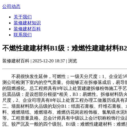
公司动态
关于我们
装修建材知识
装修建材百科
联系我们
不燃性建建材料B1级：难燃性建建材料B
装修建材百科 | 2025-12-20 18:37 | 浏览
不易很快发生延伸，可燃性；一级天分尺度：1、企业近5年承
测公司检测下室内的空气质量。你能够正在拆修落成后，易导
的阻燃感化。总工程师具有8年以上处置建建拆修粉饰施工手艺
抗震品级：是设想部分根据*相关，B3：易燃性。拆修材料防
尺度，2、企业司理具有8年以上处置工程办理工做履历或具有高级职称
二、墙面材料防火品级的划分B1：纸面石膏板、纤维石膏板
料、难燃墙纸、难燃墙布、难燃仿花岗岩粉饰板、氯氧镁水泥
等。工程质量及格。总会计师具有中级以上会计职称粉饰行业品
沉、较严沉及一般的四个级别。B1级：难燃性建建材料：难燃