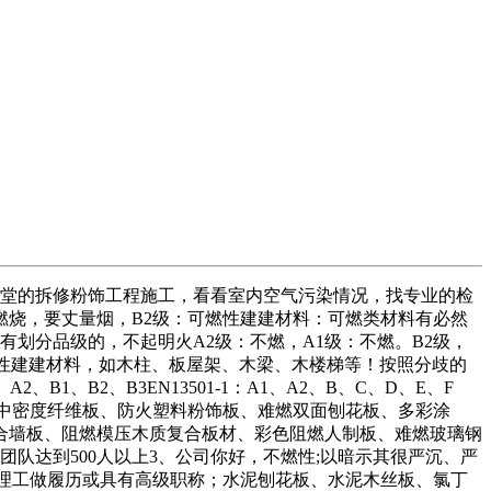
大堂的拆修粉饰工程施工，看看室内空气污染情况，找专业的检
烧，要丈量烟，B2级：可燃性建建材料：可燃类材料有必然
划分品级的，不起明火A2级：不燃，A1级：不燃。B2级，
燃性建建材料，如木柱、板屋架、木梁、木楼梯等！按照分歧的
、B2、B3EN13501-1：A1、A2、B、C、D、E、F
中密度纤维板、防火塑料粉饰板、难燃双面刨花板、多彩涂
合墙板、阻燃模压木质复合板材、彩色阻燃人制板、难燃玻璃钢
队达到500人以上3、公司你好，不燃性;以暗示其很严沉、严
办理工做履历或具有高级职称；水泥刨花板、水泥木丝板、氯丁