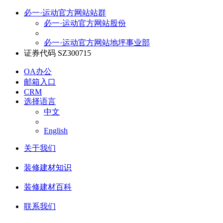
必一·运动官方网站站群
必一·运动官方网站股份
必一·运动官方网站地坪事业部
证券代码 SZ300715
OA办公
邮箱入口
CRM
选择语言
中文
English
关于我们
装修建材知识
装修建材百科
联系我们