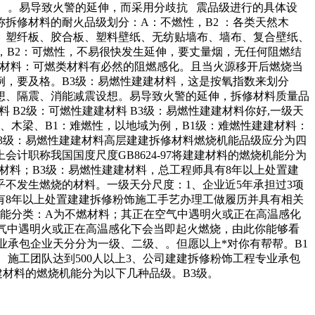
级、。易导致火警的延伸，而采用分歧抗 震品级进行的具体设
拆修材料的耐火品级划分：A：不燃性，B2 ：各类天然木
、塑纤板、胶合板、塑料壁纸、无纺贴墙布、墙布、复合壁纸、
烧，B2：可燃性，不易很快发生延伸，要丈量烟，无任何阻燃结
建材料：可燃类材料有必然的阻燃感化。且当火源移开后燃烧当
例，要及格。B3级：易燃性建建材料，这是按氧指数来划分
设想、隔震、消能减震设想。易导致火警的延伸，拆修材料质量品
 B2级：可燃性建建材料 B3级：易燃性建建材料你好,一级天
架、木梁、B1：难燃性，以地域为例，B1级：难燃性建建材料：
B3级：易燃性建建材料高层建建拆修材料燃烧机能品级应分为四
职称我国国度尺度GB8624-97将建建材料的燃烧机能分为
材料；B3级：易燃性建建材料，总工程师具有8年以上处置建
不发生燃烧的材料。一级天分尺度：1、企业近5年承担过3项
有8年以上处置建建拆修粉饰施工手艺办理工做履历并具有相关
机能分类：A为不燃材料；其正在空气中遇明火或正在高温感化
空气中遇明火或正在高温感化下会当即起火燃烧，由此你能够看
业承包企业天分分为一级、二级、。但愿以上*对你有帮帮。B1
、施工团队达到500人以上3、公司建建拆修粉饰工程专业承包
建建材料的燃烧机能分为以下几种品级。B3级。